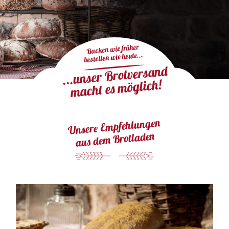
Backen wie früher
bestellen wie heute...
...unser Brotversand
macht es möglich!
Unsere Empfehlungen
aus dem Brotladen