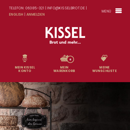
TELEFON: 06385-321 | INFO@KISSELBROT.DE |
MENÜ
ENGLISH
|
ANMELDEN
0
MEIN KISSEL
MEIN
MEINE
KONTO
WARENKORB
WUNSCHLISTE