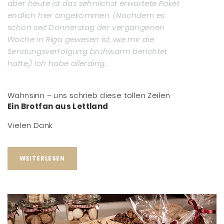
aber heute ist das sehnlichst erwartete Paket
endlich hier angekommen. (Nachdem es
schon seit Donnerstag der vergangenen
Woche in Riga gewesen ist, wie mir die
Sendungsverfolgung brühwarm berichtet
hatte.) Ich habe allerding...
Wahnsinn – uns schrieb diese tollen Zeilen
Ein Brotfan aus Lettland
Vielen Dank
WEITERLESEN