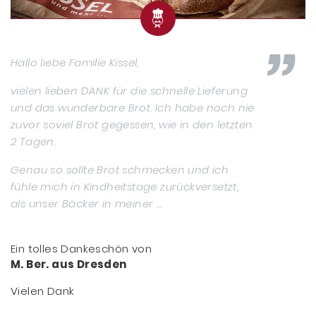
Hallo liebe Familie Kissel,
vielen lieben DANK für die schnelle Lieferung
und das wunderbare Brot. Ich habe noch nie
zuvor soviel Brot gegessen, wie in den letzten
2 Tagen.
Genau so sollte Brot schmecken und ich
fühle mich in Kindheitstage zurückversetzt,
als unser Bäcker in meiner ...
Ein tolles Dankeschön von
M. Ber. aus Dresden
Vielen Dank