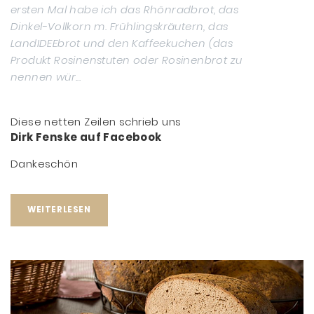
ersten Mal habe ich das Rhönradbrot, das
Dinkel-Vollkorn m. Frühlingskräutern, das
LandIDEEbrot und den Kaffeekuchen (das
Produkt Rosinenstuten oder Rosinenbrot zu
nennen wür...
Diese netten Zeilen schrieb uns
Dirk Fenske auf Facebook
Dankeschön
WEITERLESEN