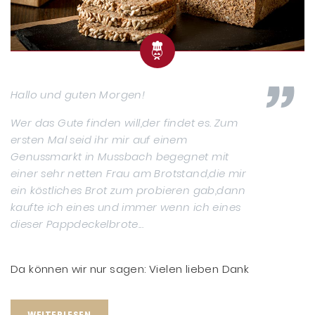
Hallo und guten Morgen!
Wer das Gute finden will,der findet es. Zum
ersten Mal seid ihr mir auf einem
Genussmarkt in Mussbach begegnet mit
einer sehr netten Frau am Brotstand,die mir
ein köstliches Brot zum probieren gab,dann
kaufte ich eines und immer wenn ich eines
dieser Pappdeckelbrote...
Da können wir nur sagen: Vielen lieben Dank