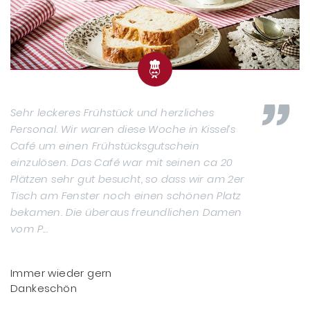
Sehr leckeres Frühstück und herzliches
Personal. Wir waren diese Woche in Kissel’s
Café um einen Frühstücksgutschein
einzulösen. Das Café war mit seinen ca 20
Plätzen sehr gut besucht, so dass wir am 2er
Tisch am Fenster noch einen schönen Platz
bekamen. Die überaus freundlichen Damen
vom P...
Immer wieder gern
Dankeschön