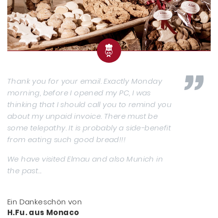
Thank you for your email. Exactly Monday
morning, before I opened my PC, I was
thinking that I should call you to remind you
about my unpaid invoice. There must be
some telepathy. It is probably a side-benefit
from eating such good bread!!!
We have visited Elmau and also Munich in
the past...
Ein Dankeschön von
H.Fu. aus Monaco