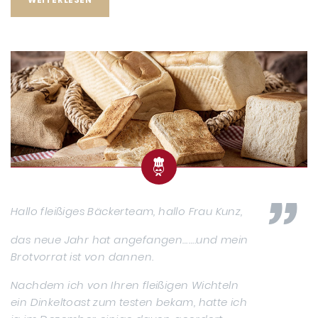
WEITERLESEN
Hallo fleißiges Bäckerteam, hallo Frau Kunz,
das neue Jahr hat angefangen…….und mein
Brotvorrat ist von dannen.
Nachdem ich von Ihren fleißigen Wichteln
ein Dinkeltoast zum testen bekam, hatte ich