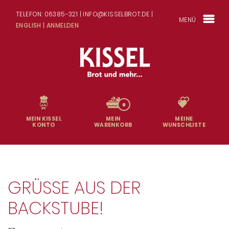
TELEFON: 06385-321 | INFO@KISSELBROT.DE |
MENÜ
ENGLISH
|
ANMELDEN
0
MEIN KISSEL
MEIN
MEINE
KONTO
WARENKORB
WUNSCHLISTE
GRÜSSE AUS DER B
ACKSTUBE!