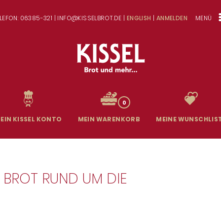
LEFON: 06385-321 | INFO@KISSELBROT.DE |
ENGLISH
|
ANMELDEN
MENÜ
0
EIN KISSEL KONTO
MEIN WARENKORB
MEINE WUNSCHLIS
S BROT RUND UM DIE