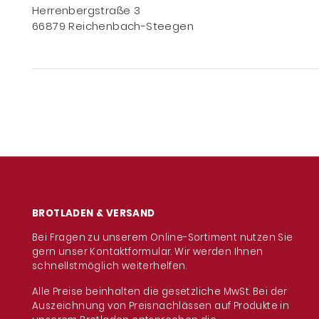
Herrenbergstraße 3
66879 Reichenbach-Steegen
BROTLADEN & VERSAND
Bei Fragen zu unserem Online-Sortiment nutzen Sie
gern unser Kontaktformular. Wir werden Ihnen
schnellstmöglich weiterhelfen.
Alle Preise beinhalten die gesetzliche MwSt. Bei der
Auszeichnung von Preisnachlässen auf Produkte in