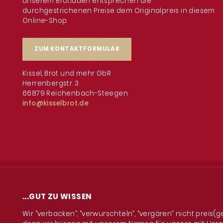
unserem Brotladen entsprechen die
durchgestrichenen Preise dem Originalpreis in diesem
Online-Shop.
ZUM KONTAKTFORMULAR
Kissel, Brot und mehr GbR
Herrenbergstr. 3
66879 Reichenbach-Steegen
info@kisselbrot.de
...GUT ZU WISSEN
Wir “verbacken”, “verwurschteln”, “vergären” nicht preis(g