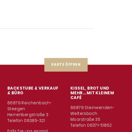
KARTE ÖFFNEN
BACKSTUBE & VERKAUF
KISSEL, BROT UND
& BÜRO
MEHR...MIT KLEINEM
CAFÉ
66879 Reichenbach-
66879 Steinwenden-
Steegen
Weltersbach
Herrenbergstraße 3
Moorstraße 35
Telefon 06385-321
Telefon 06371-51852
Falls Sie uns einmal